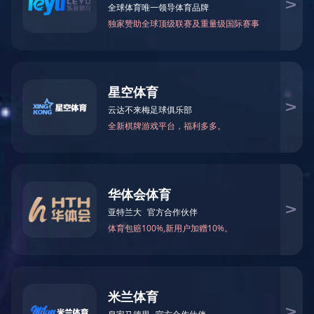
九游网页版·官方端入口-九游（中国）
九游网页版·官方端入口-九游（中国） ，自公司成立之日
起，我们就一直遵循“为客户创造价值”的原则，凭借多年的管
理经验，通过不断强化员工技能水平和加工设备的更新换代，
及时优化工艺降低成本，及时为客户提供所需的产品及服务，
大限度的满足客户的不同需求。公司拥有60多名专业技工，其