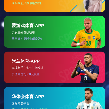
非金属加工
特种加工
特种加工
特种加工
4大优势
实天精密机械
我们将一如既往的向客户提供的服务。