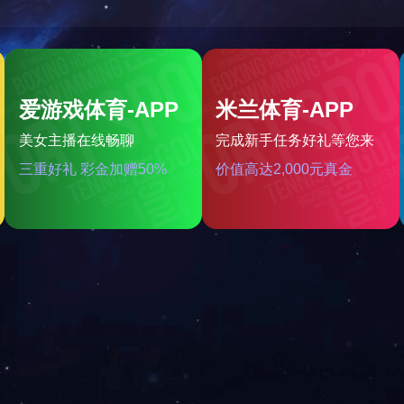
微信
名片
公众号
小程序