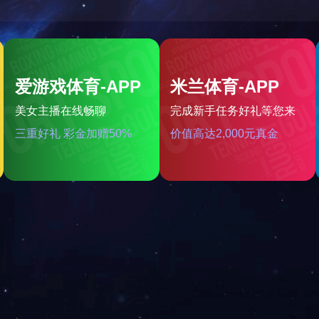
微信
名片
公众号
小程序