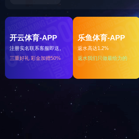
邮 箱：hukwf@163.com
联系地址：北京市通州区砖厂北里142号楼
6层7635
九游网页版·官方端入口-九游（中国）
联 系 人 ： 翟经理
联系方式：17796609002
传 真：010-59771752
邮 箱：hukwf@163.com
联系地址：北京市通州区砖厂北里142号楼6层7635