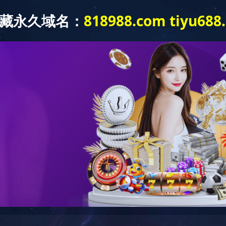
！
的服务。
产品展示
公司环境
特种加工
环境
公司环境