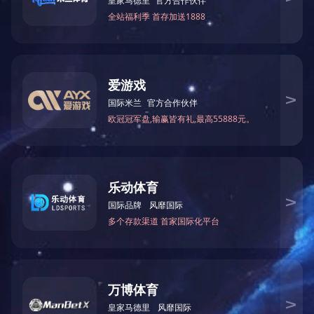
联系方式：17796609002
传 真：010-59771752
邮 箱：hukwf@163.com
联系地址：北京市通州区砖厂北里142号楼6层7635
微信
名片
公众号
小程序